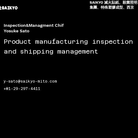
SAIKYO 滅火貼紙、殺菌照明
集團、特殊塑膠成型、西京
SAIKYO
Inspection&Managment Chif
Yosuke Sato
Product manufacturing inspection
and shipping management
y-sato@saikyo-mito.com
+81-29-297-4411