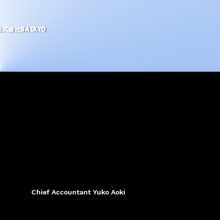
株式會社SAIKYO
Chief Accountant Yuko Aoki