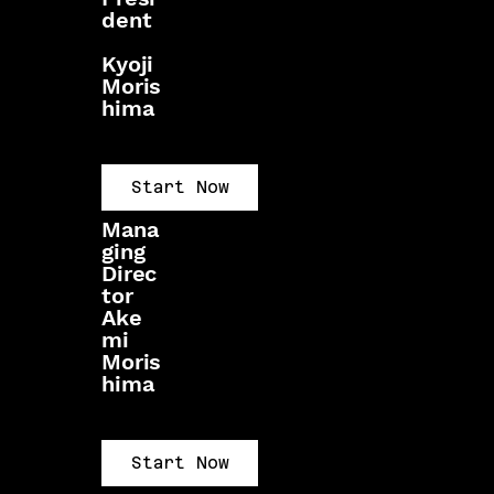
dent
Kyoji
Moris
hima
Start Now
Mana
ging
Direc
tor
Ake
mi
Moris
hima
Start Now