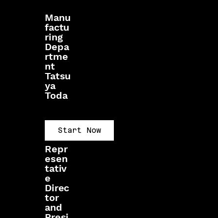
Manu
factu
ring
Depa
rtme
nt
Tatsu
ya
Toda
Start Now
Repr
esen
tativ
e
Direc
tor
and
Presi