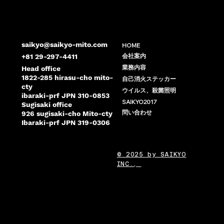
saikyo@saikyo-mito.com
HOME
会社案内
+81 29-297-4411
業務内容
Head office
1822-285 hirasu-cho mito-
自己消火ステッカー
cty
ウイルス、殺菌照明
ibaraki-prf JPN 310-0853
SAIKYO2017
Sugisaki office
問い合わせ
926 sugisaki-cho Mito-cty
Ibaraki-prf JPN 319-0306
© 2025 by SAIKYO
INC.,