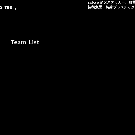
saikyo 消火ステッカー、殺
技術集団、特殊プラスチック成
O INC.,
Team List