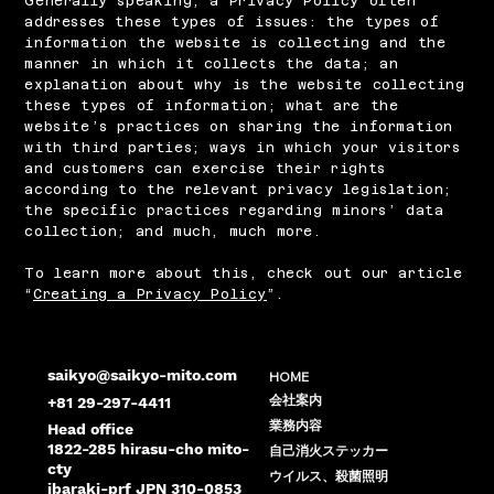
Generally speaking, a Privacy Policy often
addresses these types of issues: the types of
information the website is collecting and the
manner in which it collects the data; an
explanation about why is the website collecting
these types of information; what are the
website’s practices on sharing the information
with third parties; ways in which your visitors
and customers can exercise their rights
according to the relevant privacy legislation;
the specific practices regarding minors’ data
collection; and much, much more.
To learn more about this, check out our article
“
Creating a Privacy Policy
”.
saikyo@saikyo-mito.com
HOME
会社案内
+81 29-297-4411
業務内容
Head office
1822-285 hirasu-cho mito-
自己消火ステッカー
cty
ウイルス、殺菌照明
ibaraki-prf JPN 310-0853