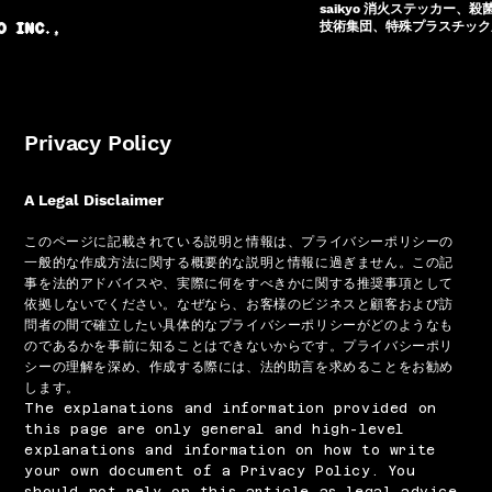
saikyo 消火ステッカー、殺
技術集団、特殊プラスチック成
O INC.,
Privacy Policy
A Legal Disclaimer
このページに記載されている説明と情報は、プライバシーポリシーの
一般的な作成方法に関する概要的な説明と情報に過ぎません。この記
事を法的アドバイスや、実際に何をすべきかに関する推奨事項として
依拠しないでください。なぜなら、お客様のビジネスと顧客および訪
問者の間で確立したい具体的なプライバシーポリシーがどのようなも
のであるかを事前に知ることはできないからです。プライバシーポリ
シーの理解を深め、作成する際には、法的助言を求めることをお勧め
します。
The explanations and information provided on
this page are only general and high-level
explanations and information on how to write
your own document of a Privacy Policy. You
should not rely on this article as legal advice