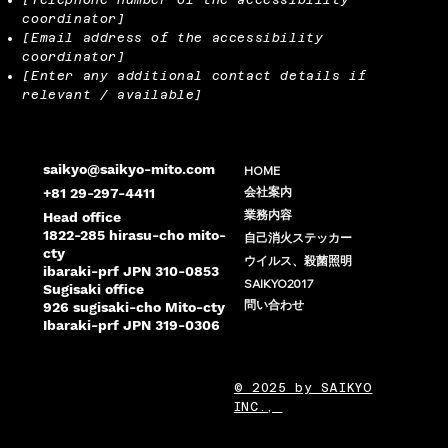
coordinator]
[Email address of the accessibility
coordinator]
[Enter any additional contact details if
relevant / available]
saikyo@saikyo-mito.com
HOME
会社案内
+81 29-297-4411
業務内容
Head office
1822-285 hirasu-cho mito-
自己消火ステッカー
cty
ウイルス、殺菌照明
ibaraki-prf JPN 310-0853
SAIKYO2017
Sugisaki office
問い合わせ
926 sugisaki-cho Mito-cty
Ibaraki-prf JPN 319-0306
© 2025 by SAIKYO
INC.,